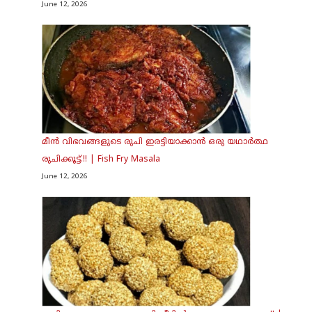
June 12, 2026
മീൻ വിഭവങ്ങളുടെ രുചി ഇരട്ടിയാക്കാൻ ഒരു യഥാർത്ഥ
രുചിക്കൂട്ട്.!! | Fish Fry Masala
June 12, 2026