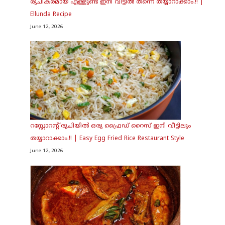
രുചികരമായ എള്ളുണ്ട ഇനി വീട്ടിൽ തന്നെ തയ്യാറാക്കാം.!! |
Ellunda Recipe
June 12, 2026
റസ്റ്റോറന്റ് രുചിയിൽ ഒരു ഫ്രൈഡ് റൈസ് ഇനി വീട്ടിലും
തയ്യാറാക്കാം.!! | Easy Egg Fried Rice Restaurant Style
June 12, 2026