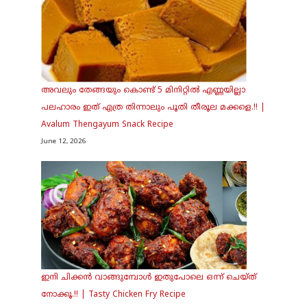
അവലും തേങ്ങയും കൊണ്ട് 5 മിനിറ്റിൽ എണ്ണയില്ലാ
പലഹാരം ഇത് എത്ര തിന്നാലും പൂതി തീരൂല മക്കളെ.!! |
Avalum Thengayum Snack Recipe
June 12, 2026
ഇനി ചിക്കൻ വാങ്ങുമ്പോൾ ഇതുപോലെ ഒന്ന് ചെയ്ത്
നോക്കൂ.!! | Tasty Chicken Fry Recipe