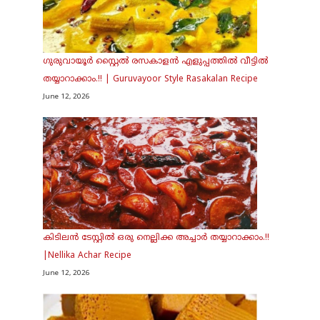
ഗുരുവായൂർ സ്റ്റൈൽ രസകാളൻ എളുപ്പത്തിൽ വീട്ടിൽ
തയ്യാറാക്കാം.!! | Guruvayoor Style Rasakalan Recipe
June 12, 2026
കിടിലൻ ടേസ്റ്റിൽ ഒരു നെല്ലിക്ക അച്ചാർ തയ്യാറാക്കാം.!!
|Nellika Achar Recipe
June 12, 2026