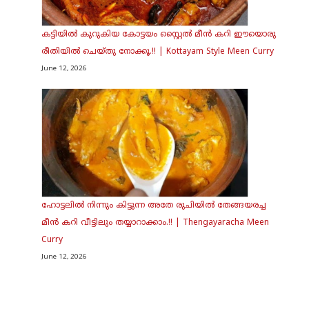
കട്ടിയിൽ കുറുകിയ കോട്ടയം സ്റ്റൈൽ മീൻ കറി ഈയൊരു
രീതിയിൽ ചെയ്തു നോക്കൂ.!! | Kottayam Style Meen Curry
June 12, 2026
ഹോട്ടലിൽ നിന്നും കിട്ടുന്ന അതേ രുചിയിൽ തേങ്ങയരച്ച
മീൻ കറി വീട്ടിലും തയ്യാറാക്കാം.!! | Thengayaracha Meen
Curry
June 12, 2026