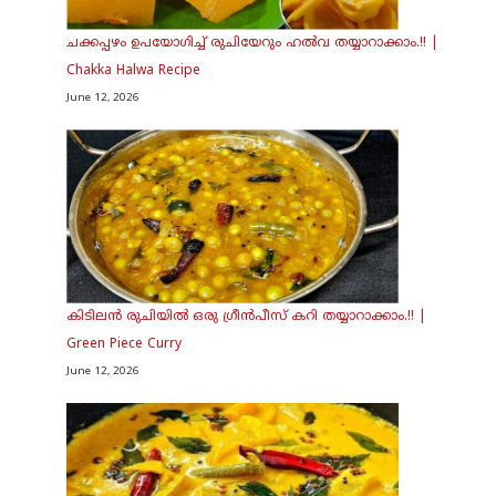
ചക്കപ്പഴം ഉപയോഗിച്ച് രുചിയേറും ഹൽവ തയ്യാറാക്കാം.!! |
Chakka Halwa Recipe
June 12, 2026
കിടിലൻ രുചിയിൽ ഒരു ഗ്രീൻപീസ് കറി തയ്യാറാക്കാം.!! |
Green Piece Curry
June 12, 2026