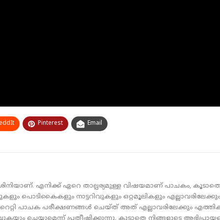
eddIt
Pinterest
Email
ശിനിയാണ്. എനിക്ക് ഏറെ താല്പര്യമുള്ള വിഷയമാണ് പാചകം, കൂടാതെ
കുകളും പൊടികൈകളും നാട്ടറിവുകളും ഒറ്റമൂലികളും എല്ലാവരിലേക്കും എത
റൈറ്റി പാചക പരീക്ഷണങ്ങൾ ചെയ്‌ത്‌ അത് എല്ലാവരിലേക്കും എത്തി
കയും ചെയ്യുമെന്ന് പ്രതീഷിക്കുന്നു. കൂടാതെ നിങ്ങളുടെ അഭിപ്രായ