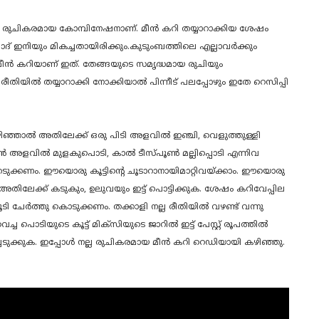
ളരെ രുചികരമായ കോമ്പിനേഷനാണ്. മീൻ കറി തയ്യാറാക്കിയ ശേഷം
് ഇനിയും മികച്ചതായിരിക്കും.കുടുംബത്തിലെ എല്ലാവർക്കും
 മീൻ കറിയാണ് ഇത്. തേങ്ങയുടെ സമൃദ്ധമായ രുചിയും
ിയിൽ തയ്യാറാക്കി നോക്കിയാൽ പിന്നീട് പലപ്പോഴും ഇതേ റെസിപ്പി
ഴിഞ്ഞാൽ അതിലേക്ക് ഒരു പിടി അളവിൽ ഇഞ്ചി, വെളുത്തുള്ളി
ൺ അളവിൽ മുളകുപൊടി, കാൽ ടീസ്പൂൺ മല്ലിപ്പൊടി എന്നിവ
െടുക്കണം. ഈയൊരു കൂട്ടിന്റെ ചൂടാറാനായിമാറ്റിവയ്ക്കാം. ഈയൊരു
ിലേക്ക് കടുകും, ഉലുവയും ഇട്ട് പൊട്ടിക്കുക. ശേഷം കറിവേപ്പില
ി ചേർത്തു കൊടുക്കണം. തക്കാളി നല്ല രീതിയിൽ വഴണ്ട് വന്നു
്ച പൊടിയുടെ കൂട്ട് മിക്സിയുടെ ജാറിൽ ഇട്ട് പേസ്റ്റ് രൂപത്തിൽ
ചെടുക്കുക. ഇപ്പോൾ നല്ല രുചികരമായ മീൻ കറി റെഡിയായി കഴിഞ്ഞു.