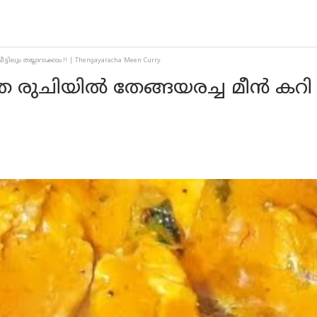
ടിലും തയ്യാറാക്കാം.!! | Thengayaracha Meen Curry
േ രുചിയിൽ തേങ്ങയരച്ച മീൻ കറി വീട