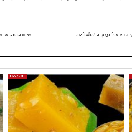
കരമായ പലഹാരം
കട്ടിയിൽ കുറുകിയ കോട
PACHAKAM