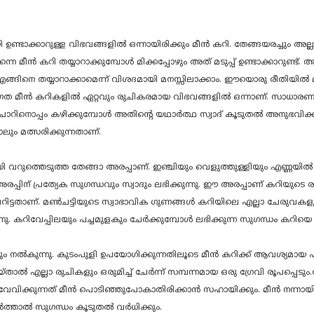
ി ഉണ്ടാക്കാറുള്ള വിഭവങ്ങളിൽ ഒന്നായിരിക്കും മീൻ കറി. തേങ്ങയരച്ചും 
്നെ മീൻ കറി തയ്യാറാക്കുമ്പോൾ മിക്കപ്പോഴും അത് മടുപ്പ് ഉണ്ടാക്കാറുണ്
 എങ്ങിനെ തയ്യാറാക്കാമെന്ന് വിശദമായി മനസ്സിലാക്കാം. ഈയൊരു രീതിയിൽ മ
ാഗത മീൻ കറികളിൽ ഏറ്റവും രുചികരമായ വിഭവങ്ങളിൽ ഒന്നാണ്. സാധാരണ മീ
 ചോറിനൊപ്പം കഴിക്കുമ്പോൾ അതിന്റെ യഥാർത്ഥ സ്വാദ് കൂടുതൽ അനുഭവിക്ക
ലും മത്സരിക്കുന്നതാണ്.
യി വറുത്തെടുത്ത തേങ്ങാ അരപ്പാണ്. ഇഞ്ചിയും വെളുത്തുള്ളിയും എണ്ണയിൽ 
രപ്പിന് പ്രത്യേക സുഗന്ധവും സ്വാദും ലഭിക്കുന്നു. ഈ അരപ്പാണ് കറിയുടെ 
േറിട്ടതാണ്. മൺചട്ടിയുടെ സ്വാഭാവിക ഗുണങ്ങൾ കറിയിലെ എല്ലാ ചേരുവകളുട
നു. കറിവേപ്പിലയും പച്ചമുളകും ചേർക്കുമ്പോൾ ലഭിക്കുന്ന സുഗന്ധം കറ
യും നൽകുന്നു. കുടംപുളി ഉപയോഗിക്കുന്നതിലൂടെ മീൻ കറിക്ക് ആവശ്യമായ പു
താൽ എല്ലാ രുചികളും ഒരുമിച്ച് ചേർന്ന് സമ്പന്നമായ ഒരു ഗ്രേവി രൂപപ്പെടും.
വേവിക്കുന്നത് മീൻ പൊടിഞ്ഞുപോകാതിരിക്കാൻ സഹായിക്കും. മീൻ നന്ന
ചേർത്താൽ സുഗന്ധം കൂടുതൽ വർധിക്കും.