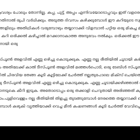
ശ്യം പോലും തോന്നില്ല. കപ്പ, പുട്ട്, അപ്പം എന്നിവയോടൊപ്പവും ഇത് വ
നതിനാൽ രുചി വർധിക്കും. അടുത്ത ദിവസം കഴിക്കുമ്പോൾ ഈ കറിയുടെ സ്വാദ
ങളിലും അതിഥികൾ വരുമ്പോഴും തയ്യാറാക്കി വിളമ്പാൻ പറ്റിയ ഒരു മികച്ച
 കറി ഒരിക്കൽ കഴിച്ചാൽ മറക്കാനാകാത്ത അനുഭവം നൽകും. ഒരിക്കൽ ഈ രീത
നായി ഒരു
ൾസ്പൂൺ അളവിൽ എണ്ണ ഒഴിച്ചു കൊടുക്കുക. എണ്ണ നല്ല രീതിയിൽ ചൂടായി ക
 ശേഷം അതിലേക്ക് കാൽ ടീസ്പൂൺ അളവിൽ മഞ്ഞൾപൊടി, ഒരു ടേബിൾ സ്പൂ
ൽ ചിരവിയ തേങ്ങ കൂടി കൂട്ടിലേക്ക് ചേർത്ത് നല്ലതുപോലെ മിക്സ് ചെയ്ത
രു ടീസ്പൂൺ അളവിൽ എണ്ണ ഒഴിച്ചു കൊടുക്കുക. എണ്ണ ചൂടായിക്കഴിഞ്ഞാൽ അത
ളക് നെടുകെ കീറി ഇടുക. അതോടൊപ്പം ഒരു തക്കാളി ചെറുതായി അരിഞ്ഞത് കൂട
.പുളിവെള്ളം നല്ല രീതിയിൽ തിളച്ചു തുടങ്ങുമ്പോൾ നേരത്തെ തയ്യാറാക്കി വെച
്ങുമ്പോൾ കഴുകി വൃത്തിയാക്കി വെച്ച മീൻ കഷണങ്ങൾ കൂടി ചേർത്ത് വേവിച്