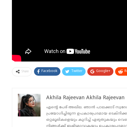
Facebook
Twitter
Google+
R
Share
Akhila Rajeevan Akhila Rajeevan
എന്റെ പേര് അഖില. ഞാൻ പാലക്കാട് സ്വദേ
പ്രയോഗിച്ചിരുന്ന ഉപകാരപ്രദമായ ടെക്‌നിക്
ഒറ്റമൂലികളെയും കുറിച്ച് എഴുതുകയും വെ
നിങ്ങൾക്ക് ഇഷ്ടമാവുകയും ഉപകാരപ്രദമാവു