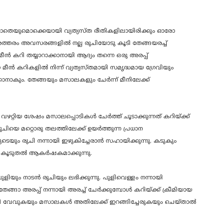
അല്ലാതെയുമൊക്കെയായി വ്യത്യസ്ത രീതികളിലായിരിക്കും ഓരോ
ട്. അത്തരം അവസരങ്ങളിൽ നല്ല രുചിയോടു കൂടി തേങ്ങയരച്ച്
ീൻ കറി തയ്യാറാക്കാനായി ആദ്യം തന്നെ ഒരു അരപ്പ്
ൻ കറികളിൽ നിന്ന് വ്യത്യസ്തമായി സമൃദ്ധമായ ഗ്രേവിയും
ാനാകും. തേങ്ങയും മസാലകളും ചേർന്ന് മീനിലേക്ക്
വഴറ്റിയ ശേഷം മസാലപ്പൊടികൾ ചേർത്ത് ചൂടാക്കുന്നത് കറിയ്ക്ക്
രുചിയെ മറ്റൊരു തലത്തിലേക്ക് ഉയർത്തുന്ന പ്രധാന
െയും രുചി നന്നായി ഇഴുകിച്ചേരാൻ സഹായിക്കുന്നു. കടുകും
ിയെ കൂടുതൽ ആകർഷകമാക്കുന്നു.
ളിയും നാടൻ രുചിയും ലഭിക്കുന്നു. പുളിവെള്ളം നന്നായി
തേങ്ങാ അരപ്പ് നന്നായി അരച്ച് ചേർക്കുമ്പോൾ കറിയ്ക്ക് ക്രീമിയായ
ായി വേവുകയും മസാലകൾ അതിലേക്ക് ഇറങ്ങിച്ചേരുകയും ചെയ്താൽ