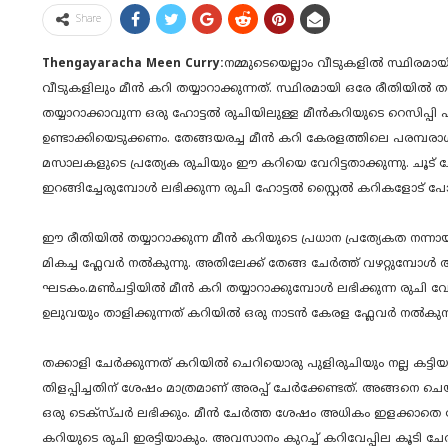
Share
Thengayaracha Meen Curry:
നമ്മുടെയെല്ലാം വീടുകളിൽ സ്ഥിരമായ
വീടുകളിലും മീൻ കറി തയ്യാറാക്കുന്നത്. സ്ഥിരമായി ഒരേ രീതിയിൽ തന
തയ്യാറാക്കാവുന്ന ഒരു ഹോട്ടൽ രുചിയിലുള്ള മീൻകറിയുടെ റെസിപ്പി
ഉണ്ടാക്കിയെടുക്കണം. തേങ്ങയരച്ച മീൻ കറി കേരളത്തിലെ പരമ്പര
മസാലകളുടെ പ്രത്യേക രുചിയും ഈ കറിയെ വേറിട്ടതാക്കുന്നു. ചൂട്
ഇറങ്ങിച്ചേരുമ്പോൾ ലഭിക്കുന്ന രുചി ഹോട്ടൽ സ്റ്റൈൽ കറികളോട് പോ
ഈ രീതിയിൽ തയ്യാറാക്കുന്ന മീൻ കറിയുടെ പ്രധാന പ്രത്യേകത നന്നാ
മികച്ച ഫ്ലേവർ നൽകുന്നു. അതിലേക്ക് തേങ്ങ ചേർത്ത് വഴറ്റുമ്പോൾ അ
ഘടകം.മൺചട്ടിയിൽ മീൻ കറി തയ്യാറാക്കുമ്പോൾ ലഭിക്കുന്ന രുചി വ
ഉലുവയും താളിക്കുന്നത് കറിയിൽ ഒരു നാടൻ കേരള ഫ്ലേവർ നൽകുന്
തക്കാളി ചേർക്കുന്നത് കറിയിൽ ചെറിയൊരു പുളിരുചിയും നല്ല കട്ടി
തിളപ്പിച്ചതിന് ശേഷം മാത്രമാണ് അരപ്പ് ചേർക്കേണ്ടത്. അങ്ങനെ ചെയ്
ഒരു ടെക്സ്ചർ ലഭിക്കും. മീൻ ചേർത്ത ശേഷം അധികം ഇളക്കാതെ 
കറിയുടെ രുചി ഇരട്ടിയാകും. അവസാനം കുറച്ച് കറിവേപ്പില കൂടി 