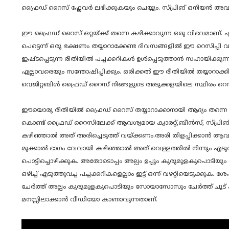
ഫ്രൈഡ് റൈസ് ഫ്ലേവർ ലഭിക്കുകയും ചെയ്യും. സ്പ്രിങ് ഒനിയൻ അ
ഈ ഫ്രൈഡ് റൈസ് ഒറ്റയ്ക്ക് തന്നെ കഴിക്കാവുന്ന ഒരു വിഭവമാണ്
പെട്ടെന്ന് ഒരു ഭക്ഷണം തയ്യാറാക്കേണ്ട ദിവസങ്ങളിൽ ഈ റെസിപ്പി 
ഇഷ്ടപ്പെടുന്ന രീതിയിൽ പച്ചക്കറികൾ ഉൾപ്പെടുത്താൻ സഹായിക്ക
എല്ലാവരെയും സന്തോഷിപ്പിക്കും. ഒരിക്കൽ ഈ രീതിയിൽ തയ്യാറാക്ക
വെജിറ്റബിൾ ഫ്രൈഡ് റൈസ് നിങ്ങളുടെ അടുക്കളയിലെ സ്ഥിരം റെസി
ഈയൊരു രീതിയിൽ ഫ്രൈഡ് റൈസ് തയ്യാറാക്കാനായി ആദ്യം തന്നെ
കൊണ്ട് ഫ്രൈഡ് റൈസിലേക്ക് ആവശ്യമായ ക്യാരറ്റ്,ബീൻസ്, സ്പ്രിങ് 
കഴിഞ്ഞാൽ അത് അരിച്ചെടുത്ത് വയ്ക്കണം.അരി തിളപ്പിക്കാൻ ആവശ്
മുക്കാൽ ഭാഗം വേവായി കഴിഞ്ഞാൽ അത് വെള്ളത്തിൽ നിന്നും എടുത്ത്
പൊട്ടിച്ചൊഴിക്കുക. അതോടൊപ്പം അല്പം ഉപ്പും കുരുമുളകുപൊടിയും
ഒഴിച്ച് എടുത്തുവച്ച പച്ചക്കറികളെല്ലാം ഇട്ട് ഒന്ന് വഴറ്റിയെടുക്കുക.
ചേർത്ത് അല്പം കുരുമുളകുപൊടിയും സോയാസോസും ചേർത്ത് ചൂട് ക
മനസ്സിലാക്കാൻ വീഡിയോ കാണാവുന്നതാണ്.