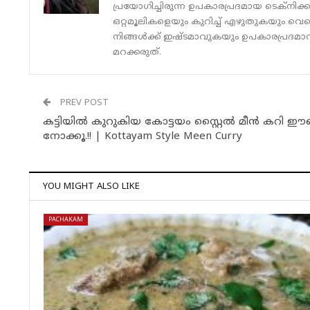
പ്രയോഗിച്ചിരുന്ന ഉപകാരപ്രദമായ ടെക്‌നിക്
ഒറ്റമൂലികളെയും കുറിച്ച് എഴുതുകയും വെ
നിങ്ങൾക്ക് ഇഷ്ടമാവുകയും ഉപകാരപ്രദമാവു
മറക്കരുത്.
PREV POST
കട്ടിയിൽ കുറുകിയ കോട്ടയം സ്റ്റൈൽ മീൻ കറി
നോക്കൂ.!! | Kottayam Style Meen Curry
YOU MIGHT ALSO LIKE
PACHAKAM