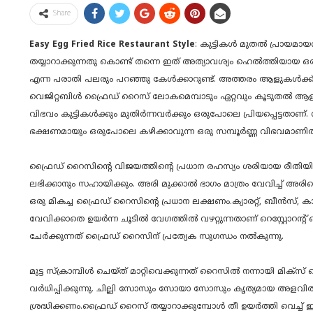
Share
Easy Egg Fried Rice Restaurant Style
: കുട്ടികൾ മുതൽ പ്രായമാ
തയ്യാറാക്കുന്നതു കൊണ്ട് തന്നെ ഇത് അത്യാവശ്യം ഹെൽത്തിയായ ഒരു
എന്ന പരാതി പലരും പറഞ്ഞു കേൾക്കാറുണ്ട്. അത്തരം ആളുകൾക്ക് തീ
വെജിറ്റബിൾ ഫ്രൈഡ് റൈസ് ലോകമെമ്പാടും ഏറ്റവും കൂടുതൽ ആളുകൾ 
വിഭവം കുട്ടികൾക്കും മുതിർന്നവർക്കും ഒരുപോലെ പ്രിയപ്പെട്ടതാണ്
ഭക്ഷണമായും ഒരുപോലെ കഴിക്കാവുന്ന ഒരു സമ്പൂർണ്ണ വിഭവമാണിത
ഫ്രൈഡ് റൈസിന്റെ വിജയത്തിന്റെ പ്രധാന രഹസ്യം ശരിയായ രീതിയി
ലഭിക്കാനും സഹായിക്കും. അരി മുക്കാൽ ഭാഗം മാത്രം വേവിച്ച് അരിച
ഒരു മികച്ച ഫ്രൈഡ് റൈസിന്റെ പ്രധാന ലക്ഷണം.ക്യാരറ്റ്, ബീൻസ്,
വേവിക്കാതെ ഉയർന്ന ചൂടിൽ വേഗത്തിൽ വഴറ്റുന്നതാണ് റെസ്റ്റോറന്റ
ചേർക്കുന്നത് ഫ്രൈഡ് റൈസിന് പ്രത്യേക സുഗന്ധം നൽകുന്നു.
മുട്ട സ്ക്രാമ്പിൾ ചെയ്ത് മാറ്റിവെക്കുന്നത് റൈസിൽ നന്നായി മിക്സ
വർധിപ്പിക്കുന്നു. ചില്ലി സോസും സോയാ സോസും കൃത്യമായ അളവിൽ
ശ്രദ്ധിക്കണം.ഫ്രൈഡ് റൈസ് തയ്യാറാക്കുമ്പോൾ തീ ഉയർത്തി വെച്ച