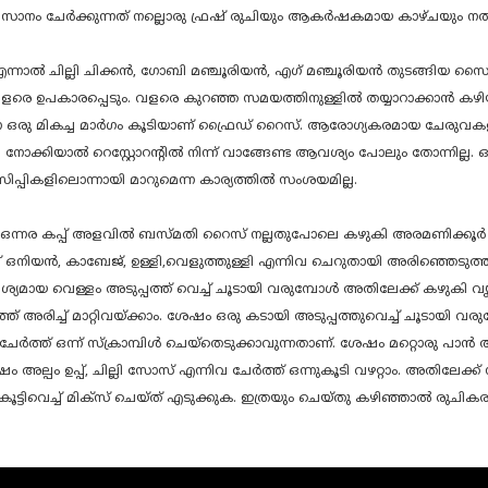
വസാനം ചേർക്കുന്നത് നല്ലൊരു ഫ്രഷ് രുചിയും ആകർഷകമായ കാഴ്ചയും നൽ
. എന്നാൽ ചില്ലി ചിക്കൻ, ഗോബി മഞ്ചൂരിയൻ, എഗ് മഞ്ചൂരിയൻ തുടങ്ങിയ 
വളരെ ഉപകാരപ്പെടും. വളരെ കുറഞ്ഞ സമയത്തിനുള്ളിൽ തയ്യാറാക്കാൻ കഴിയുന
ുന്ന ഒരു മികച്ച മാർഗം കൂടിയാണ് ഫ്രൈഡ് റൈസ്. ആരോഗ്യകരമായ ചേരുവക
ി നോക്കിയാൽ റെസ്റ്റോറന്റിൽ നിന്ന് വാങ്ങേണ്ട ആവശ്യം പോലും തോന്നില
പ്പികളിലൊന്നായി മാറുമെന്ന കാര്യത്തിൽ സംശയമില്ല.
 ഒന്നര കപ്പ് അളവിൽ ബസ്മതി റൈസ് നല്ലതുപോലെ കഴുകി അരമണിക്കൂർ 
ഒനിയൻ, കാബേജ്, ഉള്ളി,വെളുത്തുള്ളി എന്നിവ ചെറുതായി അരിഞ്ഞെടുത്ത് മാ
യമായ വെള്ളം അടുപ്പത്ത് വെച്ച് ചൂടായി വരുമ്പോൾ അതിലേക്ക് കഴുകി വ
 അരിച്ച് മാറ്റിവയ്ക്കാം. ശേഷം ഒരു കടായി അടുപ്പത്തുവെച്ച് ചൂടായി വര
 ചേർത്ത് ഒന്ന് സ്ക്രാമ്പിൾ ചെയ്തെടുക്കാവുന്നതാണ്. ശേഷം മറ്റൊരു പാ
 ശേഷം അല്പം ഉപ്പ്, ചില്ലി സോസ് എന്നിവ ചേർത്ത് ഒന്നുകൂടി വഴറ്റാം. അതിലേക്ക
ൂട്ടിവെച്ച് മിക്സ് ചെയ്ത് എടുക്കുക. ഇത്രയും ചെയ്തു കഴിഞ്ഞാൽ രു