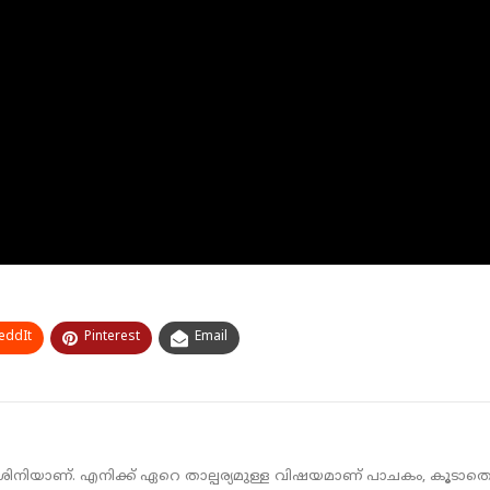
eddIt
Pinterest
Email
ശിനിയാണ്. എനിക്ക് ഏറെ താല്പര്യമുള്ള വിഷയമാണ് പാചകം, കൂടാതെ