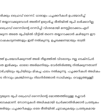
ിക്കും ഫ്രൈഡ് റൈസ്. ധാരാളം പച്ചക്കറികൾ ഉപയോഗിച്ച്
യാറാക്കുമ്പോൾ അതിന് ഉദ്ദേശിച്ച രീതിയിൽ രുചി ലഭിക്കാറില്ല
 ഫ്രൈഡ് റൈസിന്റെ റെസിപ്പി വിശദമായി മനസ്സിലാക്കാം.എഗ്
ുന്ന അതേ രുചിയിൽ വീട്ടിൽ തന്നെ തയ്യാറാക്കാൻ കഴിയുന്ന ഈ
്ച പോഷകഗുണങ്ങളും ഇത് നൽകുന്നു. ഉച്ചഭക്ഷണമായും രാത്രി
് ഉപയോഗിക്കുന്നത് അരി നീളത്തിൽ വിടരാനും നല്ല ടെക്സ്ചർ
ിക്കാതെ ഇരിക്കും. ഓരോ അരിമണിയും വേർതിരിഞ്ഞു നിൽക്കുന്നതാണ്
കാഴ്ചയിലും രുചിയിലും മികച്ച ഫലം നൽകുന്നു. പച്ചക്കറികൾ അധികം
െ നിറവും ക്രഞ്ചിനസും നിലനിർത്താൻ സാധിക്കും. വെളുത്തുള്ളി
 മുട്ടയുടെ രുചി ഫ്രൈഡ് റൈസിന്റെ മൊത്തത്തിലുള്ള ഫ്ലേവർ
രധാന ഘടകമാണ്. സോസുകൾ അധികമായി ചേർക്കാതിരിക്കാൻ പ്രത്യേകം
 അരിയും പച്ചക്കറികളും ഒരേ രീതിയിൽ ചൂടാകുകയും പ്രത്യേകമായ