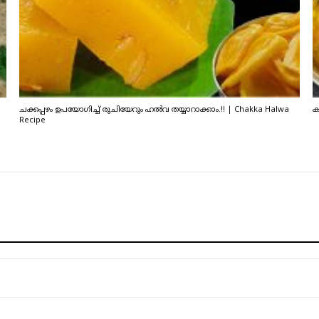
ചക്കപ്പഴം ഉപയോഗിച്ച് രുചിയേറും ഹൽവ തയ്യാറാക്കാം.!! | Chakka Halwa
ക
Recipe