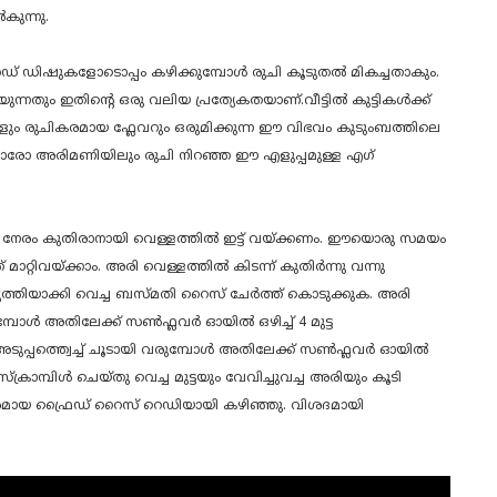
കുന്നു.
സൈഡ് ഡിഷുകളോടൊപ്പം കഴിക്കുമ്പോൾ രുചി കൂടുതൽ മികച്ചതാകും.
്നതും ഇതിന്റെ ഒരു വലിയ പ്രത്യേകതയാണ്.വീട്ടിൽ കുട്ടികൾക്ക്
ളും രുചികരമായ ഫ്ലേവറും ഒരുമിക്കുന്ന ഈ വിഭവം കുടുംബത്തിലെ
്ല. ഓരോ അരിമണിയിലും രുചി നിറഞ്ഞ ഈ എളുപ്പമുള്ള എഗ്
നേരം കുതിരാനായി വെള്ളത്തിൽ ഇട്ട് വയ്ക്കണം. ഈയൊരു സമയം
റ്റിവയ്ക്കാം. അരി വെള്ളത്തിൽ കിടന്ന് കുതിർന്നു വന്നു
ൃത്തിയാക്കി വെച്ച ബസ്മതി റൈസ് ചേർത്ത് കൊടുക്കുക. അരി
ുമ്പോൾ അതിലേക്ക് സൺഫ്ലവർ ഓയിൽ ഒഴിച്ച് 4 മുട്ട
ൻ അടുപ്പത്ത്വെച്ച് ചൂടായി വരുമ്പോൾ അതിലേക്ക് സൺഫ്ലവർ ഓയിൽ
് സ്ക്രാമ്പിൾ ചെയ്തു വെച്ച മുട്ടയും വേവിച്ചുവച്ച അരിയും കൂടി
ചികരമായ ഫ്രൈഡ് റൈസ് റെഡിയായി കഴിഞ്ഞു. വിശദമായി