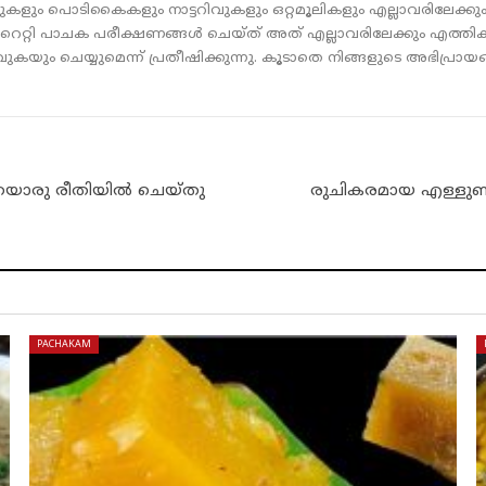
കുകളും പൊടികൈകളും നാട്ടറിവുകളും ഒറ്റമൂലികളും എല്ലാവരിലേക്കും എത
റൈറ്റി പാചക പരീക്ഷണങ്ങൾ ചെയ്‌ത്‌ അത് എല്ലാവരിലേക്കും എത്തി
കയും ചെയ്യുമെന്ന് പ്രതീഷിക്കുന്നു. കൂടാതെ നിങ്ങളുടെ അഭിപ്രായ
 ഈയൊരു രീതിയിൽ ചെയ്തു
രുചികരമായ എള്ളുണ്ട ഇ
PACHAKAM