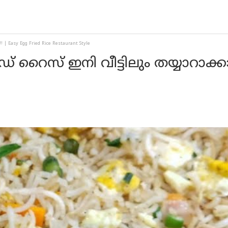
! | Easy Egg Fried Rice Restaurant Style
് റൈസ് ഇനി വീട്ടിലും തയ്യാറാക്കാം