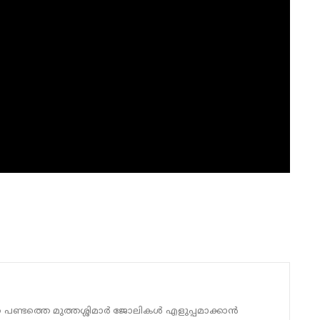
 പണ്ടത്തെ മുത്തശ്ശിമാർ ജോലികൾ എളുപ്പമാക്കാൻ