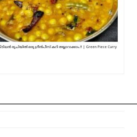
ിടിലൻ രുചിയിൽ ഒരു ഗ്രീൻപീസ് കറി തയ്യാറാക്കാം.!! | Green Piece Curry