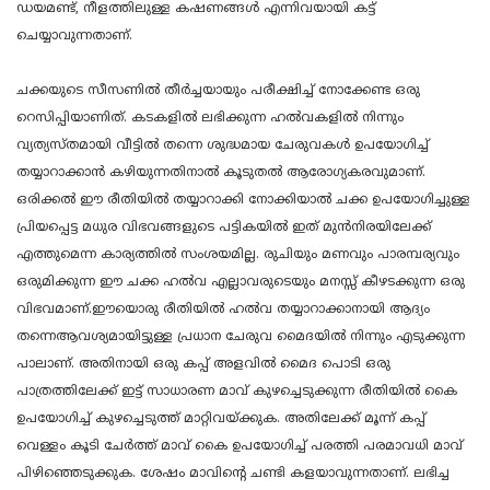
ഡയമണ്ട്, നീളത്തിലുള്ള കഷണങ്ങൾ എന്നിവയായി കട്ട്
ചെയ്യാവുന്നതാണ്.
ചക്കയുടെ സീസണിൽ തീർച്ചയായും പരീക്ഷിച്ച് നോക്കേണ്ട ഒരു
റെസിപ്പിയാണിത്. കടകളിൽ ലഭിക്കുന്ന ഹൽവകളിൽ നിന്നും
വ്യത്യസ്തമായി വീട്ടിൽ തന്നെ ശുദ്ധമായ ചേരുവകൾ ഉപയോഗിച്ച്
തയ്യാറാക്കാൻ കഴിയുന്നതിനാൽ കൂടുതൽ ആരോഗ്യകരവുമാണ്.
ഒരിക്കൽ ഈ രീതിയിൽ തയ്യാറാക്കി നോക്കിയാൽ ചക്ക ഉപയോഗിച്ചുള്ള
പ്രിയപ്പെട്ട മധുര വിഭവങ്ങളുടെ പട്ടികയിൽ ഇത് മുൻനിരയിലേക്ക്
എത്തുമെന്ന കാര്യത്തിൽ സംശയമില്ല. രുചിയും മണവും പാരമ്പര്യവും
ഒരുമിക്കുന്ന ഈ ചക്ക ഹൽവ എല്ലാവരുടെയും മനസ്സ് കീഴടക്കുന്ന ഒരു
വിഭവമാണ്.ഈയൊരു രീതിയിൽ ഹൽവ തയ്യാറാക്കാനായി ആദ്യം
തന്നെആവശ്യമായിട്ടുള്ള പ്രധാന ചേരുവ മൈദയിൽ നിന്നും എടുക്കുന്ന
പാലാണ്. അതിനായി ഒരു കപ്പ് അളവിൽ മൈദ പൊടി ഒരു
പാത്രത്തിലേക്ക് ഇട്ട് സാധാരണ മാവ് കുഴച്ചെടുക്കുന്ന രീതിയിൽ കൈ
ഉപയോഗിച്ച് കുഴച്ചെടുത്ത് മാറ്റിവയ്ക്കുക. അതിലേക്ക് മൂന്ന് കപ്പ്
വെള്ളം കൂടി ചേർത്ത് മാവ് കൈ ഉപയോഗിച്ച് പരത്തി പരമാവധി മാവ്
പിഴിഞ്ഞെടുക്കുക. ശേഷം മാവിന്റെ ചണ്ടി കളയാവുന്നതാണ്. ലഭിച്ച