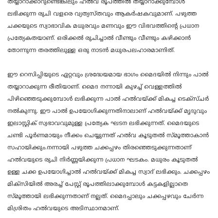
തയ്യാറാക്കാറുണ്ടെങ്കിലും ഹൽവ രൂപത്തിൽ തയ്യാറാക്കുമ്പോൾ
ലഭിക്കുന്ന രുചി വളരെ വ്യത്യസ്തവും ആകർഷകവുമാണ്. പഴുത്ത
ചക്കയുടെ സ്വാഭാവിക മധുരവും മണവും ഈ വിഭവത്തിന്റെ പ്രധാന
പ്രത്യേകതയാണ്. ഒരിക്കൽ രുചിച്ചാൽ വീണ്ടും വീണ്ടും കഴിക്കാൻ
തോന്നുന്ന തരത്തിലുള്ള ഒരു നാടൻ മധുരപലഹാരമാണിത്.
ഈ റെസിപ്പിയുടെ ഏറ്റവും ശ്രദ്ധേയമായ ഭാഗം മൈദയിൽ നിന്നും പാൽ
തയ്യാറാക്കുന്ന രീതിയാണ്. മൈദ നന്നായി കുഴച്ച് വെള്ളത്തിൽ
പിഴിഞ്ഞെടുക്കുമ്പോൾ ലഭിക്കുന്ന പാൽ ഹൽവയ്ക്ക് മികച്ച ടെക്സ്ചർ
നൽകുന്നു. ഈ പാൽ ഉപയോഗിക്കുന്നതിനാലാണ് ഹൽവയ്ക്ക് മൃദുവും
ഇലാസ്റ്റിക് സ്വഭാവവുമുള്ള പ്രത്യേക ഘടന ലഭിക്കുന്നത്. മൈദയുടെ
ചണ്ടി പൂർണമായും നീക്കം ചെയ്യുന്നത് ഹൽവ കൂടുതൽ സ്മൂത്താകാൻ
സഹായിക്കും.നന്നായി പഴുത്ത ചക്കപ്പഴം തിരഞ്ഞെടുക്കുന്നതാണ്
ഹൽവയുടെ രുചി നിർണ്ണയിക്കുന്ന പ്രധാന ഘടകം. മധുരം കൂടുതൽ
ഉള്ള ചക്ക ഉപയോഗിച്ചാൽ ഹൽവയ്ക്ക് മികച്ച സ്വാദ് ലഭിക്കും. ചക്കപ്പഴം
മിക്സിയിൽ അരച്ച് പേസ്റ്റ് രൂപത്തിലാക്കുമ്പോൾ കട്ടകളില്ലാതെ
സ്മൂത്തായി ലഭിക്കുന്നതാണ് നല്ലത്. മൈദപ്പാലും ചക്കപ്പഴവും ചേർന്ന
മിശ്രിതം ഹൽവയുടെ അടിസ്ഥാനമാണ്.