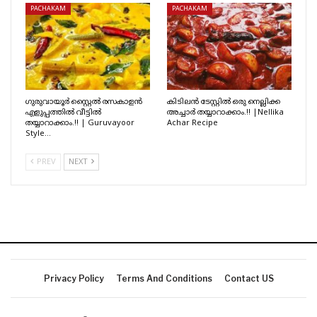
PACHAKAM
PACHAKAM
ഗുരുവായൂർ സ്റ്റൈൽ രസകാളൻ
കിടിലൻ ടേസ്റ്റിൽ ഒരു നെല്ലിക്ക
എളുപ്പത്തിൽ വീട്ടിൽ
അച്ചാർ തയ്യാറാക്കാം.!! |Nellika
തയ്യാറാക്കാം.!! | Guruvayoor
Achar Recipe
Style…
PREV
NEXT
Privacy Policy
Terms And Conditions
Contact US