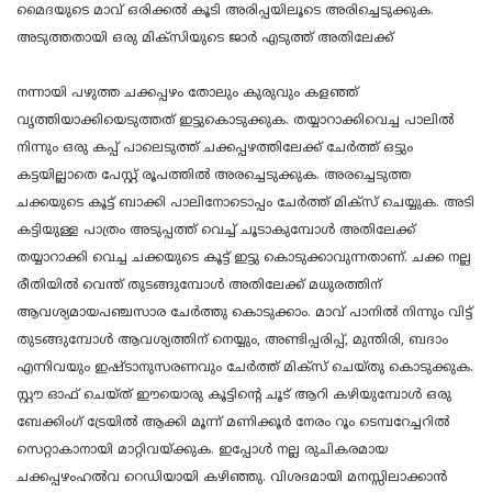
മൈദയുടെ മാവ് ഒരിക്കൽ കൂടി അരിപ്പയിലൂടെ അരിച്ചെടുക്കുക.
അടുത്തതായി ഒരു മിക്സിയുടെ ജാർ എടുത്ത് അതിലേക്ക്
നന്നായി പഴുത്ത ചക്കപ്പഴം തോലും കുരുവും കളഞ്ഞ്
വൃത്തിയാക്കിയെടുത്തത് ഇട്ടുകൊടുക്കുക. തയ്യാറാക്കിവെച്ച പാലിൽ
നിന്നും ഒരു കപ്പ് പാലെടുത്ത് ചക്കപ്പഴത്തിലേക്ക് ചേർത്ത് ഒട്ടും
കട്ടയില്ലാതെ പേസ്റ്റ് രൂപത്തിൽ അരച്ചെടുക്കുക. അരച്ചെടുത്ത
ചക്കയുടെ കൂട്ട് ബാക്കി പാലിനോടൊപ്പം ചേർത്ത് മിക്സ് ചെയ്യുക. അടി
കട്ടിയുള്ള പാത്രം അടുപ്പത്ത് വെച്ച് ചൂടാകുമ്പോൾ അതിലേക്ക്
തയ്യാറാക്കി വെച്ച ചക്കയുടെ കൂട്ട് ഇട്ടു കൊടുക്കാവുന്നതാണ്. ചക്ക നല്ല
രീതിയിൽ വെന്ത് തുടങ്ങുമ്പോൾ അതിലേക്ക് മധുരത്തിന്
ആവശ്യമായപഞ്ചസാര ചേർത്തു കൊടുക്കാം. മാവ് പാനിൽ നിന്നും വിട്ട്
തുടങ്ങുമ്പോൾ ആവശ്യത്തിന് നെയ്യും, അണ്ടിപ്പരിപ്പ്, മുന്തിരി, ബദാം
എന്നിവയും ഇഷ്ടാനുസരണവും ചേർത്ത് മിക്സ് ചെയ്തു കൊടുക്കുക.
സ്റ്റൗ ഓഫ് ചെയ്ത് ഈയൊരു കൂട്ടിന്റെ ചൂട് ആറി കഴിയുമ്പോൾ ഒരു
ബേക്കിംഗ് ട്രേയിൽ ആക്കി മൂന്ന് മണിക്കൂർ നേരം റൂം ടെമ്പറേച്ചറിൽ
സെറ്റാകാനായി മാറ്റിവയ്ക്കുക. ഇപ്പോൾ നല്ല രുചികരമായ
ചക്കപ്പഴംഹൽവ റെഡിയായി കഴിഞ്ഞു. വിശദമായി മനസ്സിലാക്കാൻ