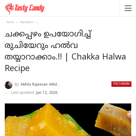
Home
Pachakam
ചക്കപ്പഴം ഉപയോഗിച്ച്
രുചിയേറും ഹൽവ
തയ്യാറാക്കാം.!! | Chakka Halwa
Recipe
PACHAKAM
By
Akhila Rajeevan Akhila Rajeevan
Last updated
Jun 12, 2026