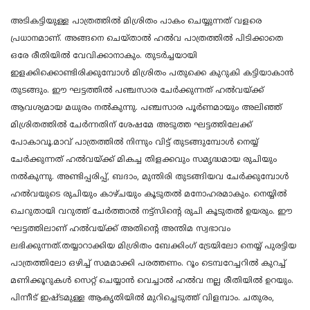
അടികട്ടിയുള്ള പാത്രത്തിൽ മിശ്രിതം പാകം ചെയ്യുന്നത് വളരെ
പ്രധാനമാണ്. അങ്ങനെ ചെയ്താൽ ഹൽവ പാത്രത്തിൽ പിടിക്കാതെ
ഒരേ രീതിയിൽ വേവിക്കാനാകും. തുടർച്ചയായി
ഇളക്കിക്കൊണ്ടിരിക്കുമ്പോൾ മിശ്രിതം പതുക്കെ കുറുകി കട്ടിയാകാൻ
തുടങ്ങും. ഈ ഘട്ടത്തിൽ പഞ്ചസാര ചേർക്കുന്നത് ഹൽവയ്ക്ക്
ആവശ്യമായ മധുരം നൽകുന്നു. പഞ്ചസാര പൂർണമായും അലിഞ്ഞ്
മിശ്രിതത്തിൽ ചേർന്നതിന് ശേഷമേ അടുത്ത ഘട്ടത്തിലേക്ക്
പോകാവൂ.മാവ് പാത്രത്തിൽ നിന്നും വിട്ട് തുടങ്ങുമ്പോൾ നെയ്യ്
ചേർക്കുന്നത് ഹൽവയ്ക്ക് മികച്ച തിളക്കവും സമൃദ്ധമായ രുചിയും
നൽകുന്നു. അണ്ടിപ്പരിപ്പ്, ബദാം, മുന്തിരി തുടങ്ങിയവ ചേർക്കുമ്പോൾ
ഹൽവയുടെ രുചിയും കാഴ്ചയും കൂടുതൽ മനോഹരമാകും. നെയ്യിൽ
ചെറുതായി വറുത്ത് ചേർത്താൽ നട്ട്സിന്റെ രുചി കൂടുതൽ ഉയരും. ഈ
ഘട്ടത്തിലാണ് ഹൽവയ്ക്ക് അതിന്റെ അന്തിമ സ്വഭാവം
ലഭിക്കുന്നത്.തയ്യാറാക്കിയ മിശ്രിതം ബേക്കിംഗ് ട്രേയിലോ നെയ്യ് പുരട്ടിയ
പാത്രത്തിലോ ഒഴിച്ച് സമമാക്കി പരത്തണം. റൂം ടെമ്പറേച്ചറിൽ കുറച്ച്
മണിക്കൂറുകൾ സെറ്റ് ചെയ്യാൻ വെച്ചാൽ ഹൽവ നല്ല രീതിയിൽ ഉറയും.
പിന്നീട് ഇഷ്ടമുള്ള ആകൃതിയിൽ മുറിച്ചെടുത്ത് വിളമ്പാം. ചതുരം,