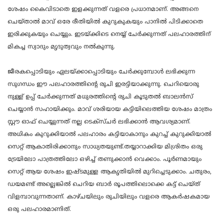
ശേഷം കൈവിടാതെ ഇളക്കുന്നത് വളരെ പ്രധാനമാണ്. അങ്ങനെ
ചെയ്താൽ മാവ് ഒരേ രീതിയിൽ കുറുകുകയും പാനിൽ പിടിക്കാതെ
ഇരിക്കുകയും ചെയ്യും. ഇടയ്ക്കിടെ നെയ്യ് ചേർക്കുന്നത് പലഹാരത്തിന്
മികച്ച സ്വാദും മൃദുത്വവും നൽകുന്നു.
ജീരകപ്പൊടിയും ഏലയ്ക്കാപ്പൊടിയും ചേർക്കുമ്പോൾ ലഭിക്കുന്ന
സുഗന്ധം ഈ പലഹാരത്തിന്റെ രുചി ഇരട്ടിയാക്കുന്നു. ചെറിയൊരു
നുള്ള് ഉപ്പ് ചേർക്കുന്നത് മധുരത്തിന്റെ രുചി കൂടുതൽ ബാലൻസ്
ചെയ്യാൻ സഹായിക്കും. മാവ് ശരിയായ കട്ടിയിലെത്തിയ ശേഷം മാത്രം
സ്റ്റൗ ഓഫ് ചെയ്യുന്നത് നല്ല ടെക്സ്ചർ ലഭിക്കാൻ ആവശ്യമാണ്.
അധികം കുറുക്കിയാൽ പലഹാരം കട്ടിയാകാനും കുറച്ച് കുറുക്കിയാൽ
സെറ്റ് ആകാതിരിക്കാനും സാധ്യതയുണ്ട്.തയ്യാറാക്കിയ മിശ്രിതം ഒരു
ട്രേയിലോ പാത്രത്തിലോ ഒഴിച്ച് തണുക്കാൻ വെക്കാം. പൂർണമായും
സെറ്റ് ആയ ശേഷം ഇഷ്ടമുള്ള ആകൃതിയിൽ മുറിച്ചെടുക്കാം. ചതുരം,
ഡയമണ്ട് അല്ലെങ്കിൽ ചെറിയ ബാർ രൂപത്തിലൊക്കെ കട്ട് ചെയ്ത്
വിളമ്പാവുന്നതാണ്. കാഴ്ചയിലും രുചിയിലും വളരെ ആകർഷകമായ
ഒരു പലഹാരമാണിത്.