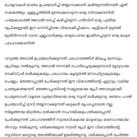
ചേരുവകൾ മാത്രം ഉപയോഗിച്ച് തയ്യാറാക്കാൻ കഴിയുന്നതിനാൽ ഏത്
സമയത്തും എളുപ്പത്തിൽ ഉണ്ടാക്കാവുന്ന ഒരു സ്നാക്കാണിത്.
പഴയകാലത്ത് അവൽ നനച്ച് കഴിച്ചിരുന്ന പതിവിന് ഒരു പുതിയ
രുചിക്കൂട്ടായി ഈ റെസിപ്പിയെ വിശേഷിപ്പിക്കാം. കുട്ടികൾ മുതൽ
മുതിർന്നവർ വരെ എല്ലാവർക്കും ഒരുപോലെ ഇഷ്ടപ്പെടുന്ന ഒരു മധുര
പലഹാരമാണിത്.
വറുത്ത അവൽ ഉപയോഗിക്കുന്നത് പലഹാരത്തിന് മികച്ച മണവും
രുചിയും നൽകുന്നു. അവൽ നന്നായി പൊടിച്ചെടുക്കുമ്പോൾ മൃദുവായ
ടെക്സ്ചർ ലഭിക്കുകയും പലഹാരം കൂടുതൽ സോഫ്റ്റാകുകയും
ചെയ്യും. തേങ്ങാപ്പാൽ ചേർക്കുന്നത് ഈ വിഭവത്തിന്റെ ഏറ്റവും വലിയ
പ്രത്യേകതയാണ്. തേങ്ങാപ്പാലിന്റെ സമൃദ്ധമായ രുചി അവലുമായി
ചേരുമ്പോൾ വളരെ വ്യത്യസ്തമായ ഒരു സ്വാദ് ലഭിക്കുന്നു. രണ്ടാം പാൽ
ഉപയോഗിച്ച് മാവ് തയ്യാറാക്കുന്നത് കട്ടകൾ രൂപപ്പെടാതെ നല്ല
സ്മൂത്തായ മിശ്രിതം ലഭിക്കാൻ സഹായിക്കും.ശർക്കരപ്പാനി
ചേർക്കുന്നത് പലഹാരത്തിന് സ്വാഭാവികമായ മധുരവും മനോഹരമായ
നിറവും നൽകുന്നു. ശർക്കരയുടെ നാടൻ രുചി ഈ വിഭവത്തിന്റെ
സ്വാദിനെ മറ്റൊരു തലത്തിലേക്ക് ഉയർത്തുന്നു. ശർക്കരപ്പാനി ചേർത്ത