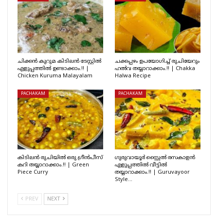
ചിക്കൻ കുറുമ കിടിലൻ ടേസ്റ്റിൽ
ചക്കപ്പഴം ഉപയോഗിച്ച് രുചിയേറും
എളുപ്പത്തിൽ ഉണ്ടാക്കാം.!! |
ഹൽവ തയ്യാറാക്കാം.!! | Chakka
Chicken Kuruma Malayalam
Halwa Recipe
PACHAKAM
PACHAKAM
കിടിലൻ രുചിയിൽ ഒരു ഗ്രീൻപീസ്
ഗുരുവായൂർ സ്റ്റൈൽ രസകാളൻ
കറി തയ്യാറാക്കാം.!! | Green
എളുപ്പത്തിൽ വീട്ടിൽ
Piece Curry
തയ്യാറാക്കാം.!! | Guruvayoor
Style…
PREV
NEXT