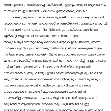
വൈകുന്നേര ചായയ്ക്കൊപ്പം കഴിക്കാൻ ഏറ്റവും അനുയോജ്യമായ ഒരു
സ്നാക്കാണ് ഈ അവൽ പലഹാരം. ഉത്സവങ്ങൾ, വിശേഷ
ദിവസങ്ങൾ, കുടുംബസംഗമങ്ങൾ തുടങ്ങിയ അവസരങ്ങളിലും ഇത്
തയ്യാറാക്കാവുന്നതാണ്. എയർടൈറ്റ് കണ്ടെയ്നറിൽ സൂക്ഷിച്ചാൽ കുറച്ച്
ദിവസങ്ങൾ വരെ പുതുമ നിലനിർത്താനും സാധിക്കും. അതിനാൽ
മുൻകൂട്ടി തയ്യാറാക്കി വെക്കാനും ഈ വിഭവം വളരെ
അനുയോജ്യമാണ്.ആരോഗ്യകരമായ ചേരുവകളായ അവൽ, തേങ്ങ,
ശർക്കര എന്നിവ ഉപയോഗിക്കുന്നതിനാൽ ഇത് പോഷകഗുണങ്ങളും
നൽകുന്ന ഒരു പലഹാരമാണ്. വീട്ടിൽ ലഭ്യമായ സാധാരണ ചേരുവകൾ
മാത്രം ഉപയോഗിച്ച് തയ്യാറാക്കാൻ കഴിയുന്ന ഈ റെസിപ്പി എല്ലാവർക്കും
പരീക്ഷിക്കാവുന്നതാണ്. ഒരിക്കൽ ഈ രീതിയിൽ തയ്യാറാക്കി
നോക്കിയാൽ വീണ്ടും വീണ്ടും ഉണ്ടാക്കാൻ തോന്നുന്നത്ര രുചികരമായ
ഒരു നാടൻ മധുരപലഹാരമാണിത്. അവലിന്റെയും തേങ്ങയുടെയും
ശർക്കരയുടെയും സ്വാദ് ഒരുമിക്കുന്ന ഈ വിഭവം നിങ്ങളുടെ
ചായസമയത്തെ കൂടുതൽ മധുരമാക്കുമെന്ന കാര്യത്തിൽ
സംശയമില്ല.ഈയൊരു പലഹാരം തയ്യാറാക്കാനായി ആദ്യം തന്നെ
മധുരത്തിന് ആവശ്യമായ ശർക്കര ഒരു പാത്രത്തിലേക്ക് ഇട്ട്
വെള്ളമൊഴിച്ച് ഉരുക്കി പാനിയാക്കി എടുക്കണം. ശേഷം മിക്സിയുടെ