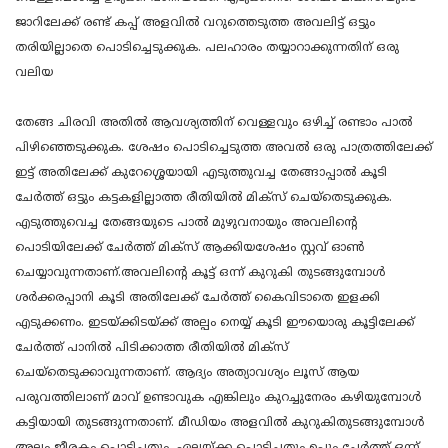
ജാറിലേക്ക് രണ്ട് കപ്പ് അളവിൽ വറുത്തെടുത്ത അവലിട്ട് ഒട്ടും
തരിയില്ലാതെ പൊടിച്ചെടുക്കുക. പലഹാരം തയ്യാറാക്കുന്നതിന് ഒരു
വലിയ
തേങ്ങ ചിരവി അതിൽ ആവശ്യത്തിന് വെള്ളവും ഒഴിച്ച് രണ്ടാം പാൽ
പിഴിഞ്ഞെടുക്കുക. ശേഷം പൊടിച്ചെടുത്ത അവൽ ഒരു പാത്രത്തിലേക്ക്
ഇട്ട് അതിലേക്ക് കുറേശ്ശെയായി എടുത്തുവച്ച തേങ്ങാപ്പാൽ കൂടി
ചേർത്ത് ഒട്ടും കട്ടകളില്ലാത്ത രീതിയിൽ മിക്സ് ചെയ്തെടുക്കുക.
എടുത്തുവെച്ച തേങ്ങയുടെ പാൽ മുഴുവനായും അവലിന്റെ
പൊടിയിലേക്ക് ചേർത്ത് മിക്സ് ആക്കിയശേഷം സ്റ്റവ് ഓൺ
ചെയ്യാവുന്നതാണ്.അവലിന്റെ കൂട്ട് ഒന്ന് കുറുകി തുടങ്ങുമ്പോൾ
ശർക്കരപ്പാനി കൂടി അതിലേക്ക് ചേർത്ത് കൈവിടാതെ ഇളക്കി
എടുക്കണം. ഇടയ്ക്കിടയ്ക്ക് അല്പം നെയ്യ് കൂടി ഈയൊരു കൂട്ടിലേക്ക്
ചേർത്ത് പാനിൽ പിടിക്കാത്ത രീതിയിൽ മിക്സ്
ചെയ്തെടുക്കാവുന്നതാണ്. ആദ്യം അത്യാവശ്യം ലൂസ് ആയ
പരുവത്തിലാണ് മാവ് ഉണ്ടാവുക എങ്കിലും കുറച്ചുനേരം കഴിയുമ്പോൾ
കട്ടിയായി തുടങ്ങുന്നതാണ്. മീഡിയം അളവിൽ കുറുകിതുടങ്ങുമ്പോൾ