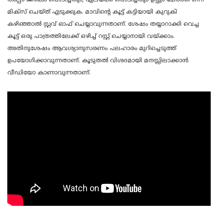
അല്പം ജീരകം പൊടിച്ചതും, ഏലയ്ക്ക പൊടിച്ചതും ഉപ്പും ചേർത്ത് ഒന്ന്
മിക്സ് ചെയ്ത് എടുക്കുക. മാവിന്റെ കൂട്ട് കട്ടിയായി കുറുകി
കഴിഞ്ഞാൽ സ്റ്റവ് ഓഫ് ചെയ്യാവുന്നതാണ്. ശേഷം തയ്യാറാക്കി വെച്ച
കൂട്ട് ഒരു പാത്രത്തിലേക്ക് ഒഴിച്ച് റസ്റ്റ് ചെയ്യാനായി വയ്ക്കാം.
അതിനുശേഷം ആവശ്യാനുസരണം പലഹാരം മുറിച്ചെടുത്ത്
ഉപയോഗിക്കാവുന്നതാണ്. കൂടുതൽ വിശദമായി മനസ്സിലാക്കാൻ
വീഡിയോ കാണാവുന്നതാണ്.