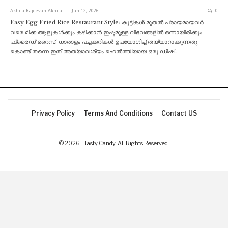
Akhila Rajeevan Akhila Rajeevan
Jun 12, 2026
0
Easy Egg Fried Rice Restaurant Style: കുട്ടികൾ മുതൽ പ്രായമായവർ
വരെ മിക്ക ആളുകൾക്കും കഴിക്കാൻ ഇഷ്ടമുള്ള വിഭവങ്ങളിൽ ഒന്നായിരിക്കും
ഫ്രൈഡ് റൈസ്. ധാരാളം പച്ചക്കറികൾ ഉപയോഗിച്ച് തയ്യാറാക്കുന്നതു
കൊണ്ട് തന്നെ ഇത് അത്യാവശ്യം ഹെൽത്തിയായ ഒരു ഡിഷ്
…
Privacy Policy
Terms And Conditions
Contact US
© 2026 - Tasty Candy. All Rights Reserved.