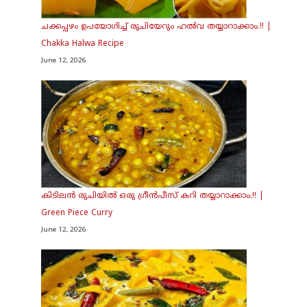
ചക്കപ്പഴം ഉപയോഗിച്ച് രുചിയേറും ഹൽവ തയ്യാറാക്കാം.!! |
Chakka Halwa Recipe
June 12, 2026
കിടിലൻ രുചിയിൽ ഒരു ഗ്രീൻപീസ് കറി തയ്യാറാക്കാം.!! |
Green Piece Curry
June 12, 2026