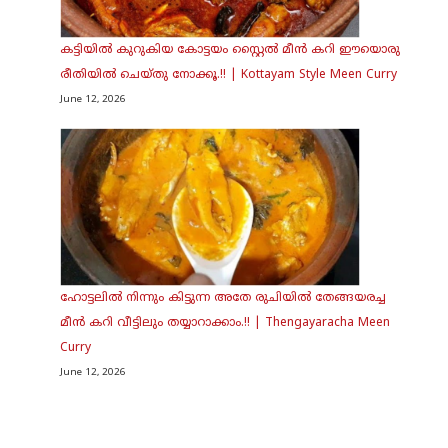
കട്ടിയിൽ കുറുകിയ കോട്ടയം സ്റ്റൈൽ മീൻ കറി ഈയൊരു
രീതിയിൽ ചെയ്തു നോക്കൂ.!! | Kottayam Style Meen Curry
June 12, 2026
ഹോട്ടലിൽ നിന്നും കിട്ടുന്ന അതേ രുചിയിൽ തേങ്ങയരച്ച
മീൻ കറി വീട്ടിലും തയ്യാറാക്കാം.!! | Thengayaracha Meen
Curry
June 12, 2026