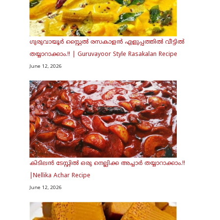
ഗുരുവായൂർ സ്റ്റൈൽ രസകാളൻ എളുപ്പത്തിൽ വീട്ടിൽ
തയ്യാറാക്കാം.!! | Guruvayoor Style Rasakalan Recipe
June 12, 2026
കിടിലൻ ടേസ്റ്റിൽ ഒരു നെല്ലിക്ക അച്ചാർ തയ്യാറാക്കാം.!!
|Nellika Achar Recipe
June 12, 2026