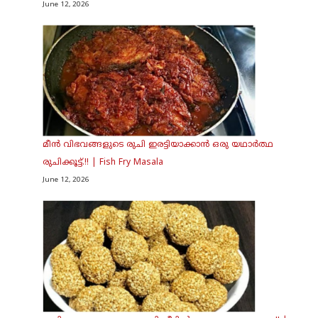
June 12, 2026
മീൻ വിഭവങ്ങളുടെ രുചി ഇരട്ടിയാക്കാൻ ഒരു യഥാർത്ഥ
രുചിക്കൂട്ട്.!! | Fish Fry Masala
June 12, 2026