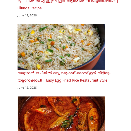
രുചികരമായ എള്ളുണ്ട ഇനി വീട്ടിൽ തന്നെ തയ്യാറാക്കാം.!! |
Ellunda Recipe
June 12, 2026
റസ്റ്റോറന്റ് രുചിയിൽ ഒരു ഫ്രൈഡ് റൈസ് ഇനി വീട്ടിലും
തയ്യാറാക്കാം.!! | Easy Egg Fried Rice Restaurant Style
June 12, 2026