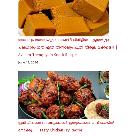
അവലും തേങ്ങയും കൊണ്ട് 5 മിനിറ്റിൽ എണ്ണയില്ലാ
പലഹാരം ഇത് എത്ര തിന്നാലും പൂതി തീരൂല മക്കളെ.!! |
Avalum Thengayum Snack Recipe
June 12, 2026
ഇനി ചിക്കൻ വാങ്ങുമ്പോൾ ഇതുപോലെ ഒന്ന് ചെയ്ത്
നോക്കൂ.!! | Tasty Chicken Fry Recipe