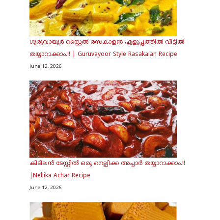
ഗുരുവായൂർ സ്റ്റൈൽ രസകാളൻ എളുപ്പത്തിൽ വീട്ടിൽ
തയ്യാറാക്കാം.!! | Guruvayoor Style Rasakalan Recipe
June 12, 2026
കിടിലൻ ടേസ്റ്റിൽ ഒരു നെല്ലിക്ക അച്ചാർ തയ്യാറാക്കാം.!!
|Nellika Achar Recipe
June 12, 2026