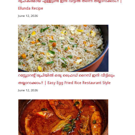
രുചികരമായ എള്ളുണ്ട ഇനി വീട്ടിൽ തന്നെ തയ്യാറാക്കാം.!! |
Ellunda Recipe
June 12, 2026
റസ്റ്റോറന്റ് രുചിയിൽ ഒരു ഫ്രൈഡ് റൈസ് ഇനി വീട്ടിലും
തയ്യാറാക്കാം.!! | Easy Egg Fried Rice Restaurant Style
June 12, 2026