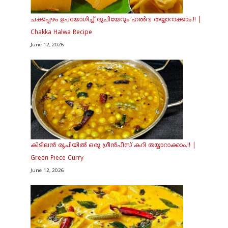
ചക്കപ്പഴം ഉപയോഗിച്ച് രുചിയേറും ഹൽവ തയ്യാറാക്കാം.!! |
Chakka Halwa Recipe
June 12, 2026
കിടിലൻ രുചിയിൽ ഒരു ഗ്രീൻപീസ് കറി തയ്യാറാക്കാം.!! |
Green Piece Curry
June 12, 2026