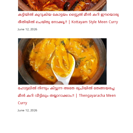
കട്ടിയിൽ കുറുകിയ കോട്ടയം സ്റ്റൈൽ മീൻ കറി ഈയൊരു
രീതിയിൽ ചെയ്തു നോക്കൂ.!! | Kottayam Style Meen Curry
June 12, 2026
ഹോട്ടലിൽ നിന്നും കിട്ടുന്ന അതേ രുചിയിൽ തേങ്ങയരച്ച
മീൻ കറി വീട്ടിലും തയ്യാറാക്കാം.!! | Thengayaracha Meen
Curry
June 12, 2026