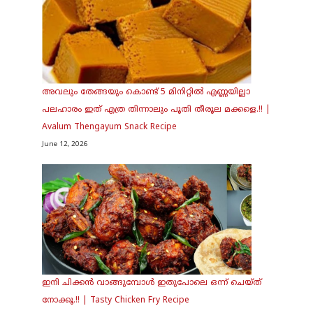
അവലും തേങ്ങയും കൊണ്ട് 5 മിനിറ്റിൽ എണ്ണയില്ലാ
പലഹാരം ഇത് എത്ര തിന്നാലും പൂതി തീരൂല മക്കളെ.!! |
Avalum Thengayum Snack Recipe
June 12, 2026
ഇനി ചിക്കൻ വാങ്ങുമ്പോൾ ഇതുപോലെ ഒന്ന് ചെയ്ത്
നോക്കൂ.!! | Tasty Chicken Fry Recipe