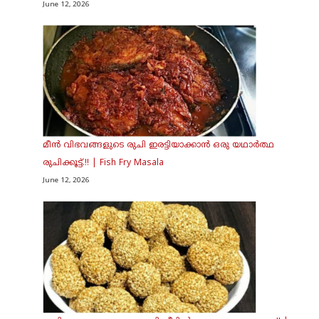
June 12, 2026
മീൻ വിഭവങ്ങളുടെ രുചി ഇരട്ടിയാക്കാൻ ഒരു യഥാർത്ഥ
രുചിക്കൂട്ട്.!! | Fish Fry Masala
June 12, 2026