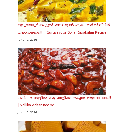
ഗുരുവായൂർ സ്റ്റൈൽ രസകാളൻ എളുപ്പത്തിൽ വീട്ടിൽ
തയ്യാറാക്കാം.!! | Guruvayoor Style Rasakalan Recipe
June 12, 2026
കിടിലൻ ടേസ്റ്റിൽ ഒരു നെല്ലിക്ക അച്ചാർ തയ്യാറാക്കാം.!!
|Nellika Achar Recipe
June 12, 2026