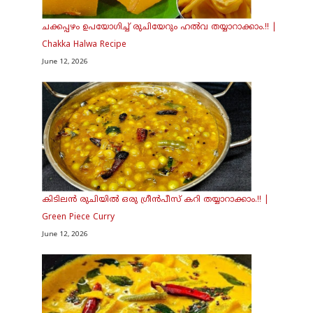
ചക്കപ്പഴം ഉപയോഗിച്ച് രുചിയേറും ഹൽവ തയ്യാറാക്കാം.!! |
Chakka Halwa Recipe
June 12, 2026
കിടിലൻ രുചിയിൽ ഒരു ഗ്രീൻപീസ് കറി തയ്യാറാക്കാം.!! |
Green Piece Curry
June 12, 2026