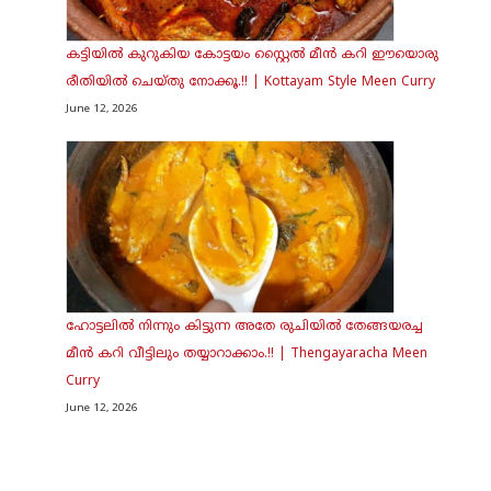
കട്ടിയിൽ കുറുകിയ കോട്ടയം സ്റ്റൈൽ മീൻ കറി ഈയൊരു
രീതിയിൽ ചെയ്തു നോക്കൂ.!! | Kottayam Style Meen Curry
June 12, 2026
ഹോട്ടലിൽ നിന്നും കിട്ടുന്ന അതേ രുചിയിൽ തേങ്ങയരച്ച
മീൻ കറി വീട്ടിലും തയ്യാറാക്കാം.!! | Thengayaracha Meen
Curry
June 12, 2026