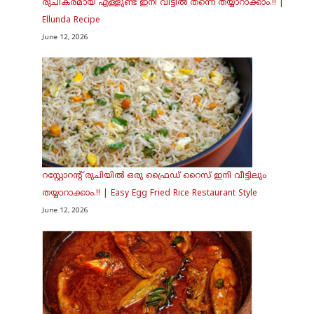
രുചികരമായ എള്ളുണ്ട ഇനി വീട്ടിൽ തന്നെ തയ്യാറാക്കാം.!! |
Ellunda Recipe
June 12, 2026
റസ്റ്റോറന്റ് രുചിയിൽ ഒരു ഫ്രൈഡ് റൈസ് ഇനി വീട്ടിലും
തയ്യാറാക്കാം.!! | Easy Egg Fried Rice Restaurant Style
June 12, 2026