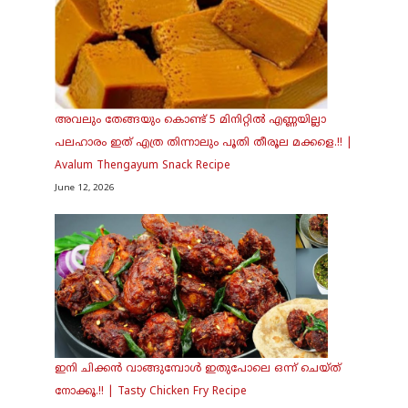
അവലും തേങ്ങയും കൊണ്ട് 5 മിനിറ്റിൽ എണ്ണയില്ലാ
പലഹാരം ഇത് എത്ര തിന്നാലും പൂതി തീരൂല മക്കളെ.!! |
Avalum Thengayum Snack Recipe
June 12, 2026
ഇനി ചിക്കൻ വാങ്ങുമ്പോൾ ഇതുപോലെ ഒന്ന് ചെയ്ത്
നോക്കൂ.!! | Tasty Chicken Fry Recipe