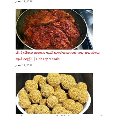
June 12, 2026
മീൻ വിഭവങ്ങളുടെ രുചി ഇരട്ടിയാക്കാൻ ഒരു യഥാർത്ഥ
രുചിക്കൂട്ട്.!! | Fish Fry Masala
June 12, 2026