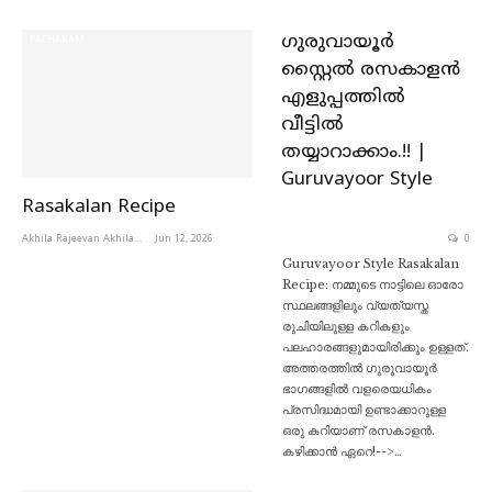
ഗുരുവായൂർ
PACHAKAM
സ്റ്റൈൽ രസകാളൻ
എളുപ്പത്തിൽ
വീട്ടിൽ
തയ്യാറാക്കാം.!! |
Guruvayoor Style
Rasakalan Recipe
Akhila Rajeevan Akhila Rajeevan
Jun 12, 2026
0
Guruvayoor Style Rasakalan
Recipe: നമ്മുടെ നാട്ടിലെ ഓരോ
സ്ഥലങ്ങളിലും വ്യത്യസ്ത
രുചിയിലുള്ള കറികളും
പലഹാരങ്ങളുമായിരിക്കും ഉള്ളത്.
അത്തരത്തിൽ ഗുരുവായൂർ
ഭാഗങ്ങളിൽ വളരെയധികം
പ്രസിദ്ധമായി ഉണ്ടാക്കാറുള്ള
ഒരു കറിയാണ് രസകാളൻ.
കഴിക്കാൻ ഏറെ!-->…