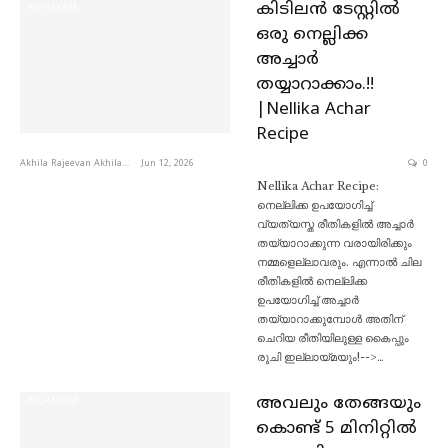
കിടിലൻ ടേസ്റ്റിൽ
PACHAKAM
ഒരു നെല്ലിക്ക
അച്ചാർ
തയ്യാറാക്കാം.!!
|Nellika Achar
Recipe
Akhila Rajeevan Akhila Rajeevan
Jun 12, 2026
0
Nellika Achar Recipe:
നെല്ലിക്ക ഉപയോഗിച്ച്
വ്യത്യസ്ത രീതികളിൽ അച്ചാർ
തയ്യാറാക്കുന്ന വരായിരിക്കും
നമ്മളെല്ലാവരും. എന്നാൽ ചില
രീതികളിൽ നെല്ലിക്ക
ഉപയോഗിച്ച് അച്ചാർ
തയ്യാറാക്കുമ്പോൾ അതിന്
ചെറിയ രീതിയിലുള്ള കൈപ്പും
രുചി ഇല്ലായ്മയും!-->…
അവലും തേങ്ങയും
PACHAKAM
കൊണ്ട് 5 മിനിറ്റിൽ