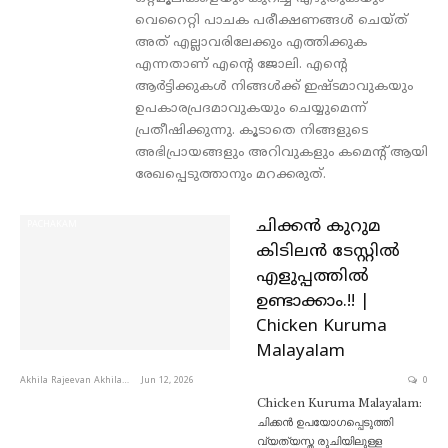
വെറൈറ്റി പാചക പരീക്ഷണങ്ങൾ ചെയ്‌ത്‌
അത് എല്ലാവരിലേക്കും എത്തിക്കുക
എന്നതാണ് എന്റെ ജോലി. എന്റെ
ആർട്ടിക്കുകൾ നിങ്ങൾക്ക് ഇഷ്ടമാവുകയും
ഉപകാരപ്രദമാവുകയും ചെയ്യുമെന്ന്
പ്രതീഷിക്കുന്നു. കൂടാതെ നിങ്ങളുടെ
അഭിപ്രായങ്ങളും അറിവുകളും കമെന്റ് ആയി
രേഖപ്പെടുത്താനും മറക്കരുത്.
ചിക്കൻ കുറുമ
PACHAKAM
കിടിലൻ ടേസ്റ്റിൽ
എളുപ്പത്തിൽ
ഉണ്ടാക്കാം.!! |
Chicken Kuruma
Malayalam
Akhila Rajeevan Akhila Rajeevan
Jun 12, 2026
0
Chicken Kuruma Malayalam:
ചിക്കൻ ഉപയോഗപ്പെടുത്തി
വ്യത്യസ്ത രുചിയിലുള്ള