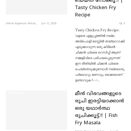
ചെയ്ത് നോക്കൂ.!! |
Tasty Chicken Fry
Recipe
Akhila Rajeevan Akhila Rajeevan
Jun 12, 2026
0
Tasty Chicken Fry Recipe:
വളരെ എളുപ്പത്തിൽ നല്ല
അടിപൊളി ടേസ്റ്റിൽ തയ്യാറാക്കി
എടുക്കാവുന്ന ഒരു കിടിലൻ
ചിക്കൻ ഫ്രൈ റെസിപ്പി ആണ്
നമ്മളിവിടെ പരിചയപ്പെടുന്നത്.
ഈ രീതിയിൽ ചിക്കൻ ഫ്രൈ
ചെയ്തെടുക്കുമ്പോൾ നല്ലൊരു
ഫ്ലേവറും മണവും ഒക്കെയാണ്
ഉണ്ടാവുക.!-->…
മീൻ വിഭവങ്ങളുടെ
PACHAKAM
രുചി ഇരട്ടിയാക്കാൻ
ഒരു യഥാർത്ഥ
രുചിക്കൂട്ട്.!! | Fish
Fry Masala