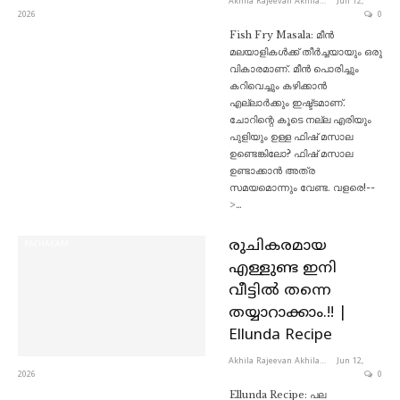
Akhila Rajeevan Akhila Rajeevan
Jun 12,
2026
0
Fish Fry Masala: മീൻ
മലയാളികൾക്ക് തീർച്ചയായും ഒരു
വികാരമാണ്. മീൻ പൊരിച്ചും
കറിവെച്ചും കഴിക്കാൻ
എല്ലാർക്കും ഇഷ്ട്ടമാണ്.
ചോറിന്റെ കൂടെ നല്ല എരിയും
പുളിയും ഉള്ള ഫിഷ് മസാല
ഉണ്ടെങ്കിലോ? ഫിഷ് മസാല
ഉണ്ടാക്കാൻ അത്ര
സമയമൊന്നും വേണ്ട. വളരെ!--
>…
രുചികരമായ
PACHAKAM
എള്ളുണ്ട ഇനി
വീട്ടിൽ തന്നെ
തയ്യാറാക്കാം.!! |
Ellunda Recipe
Akhila Rajeevan Akhila Rajeevan
Jun 12,
2026
0
Ellunda Recipe: പല