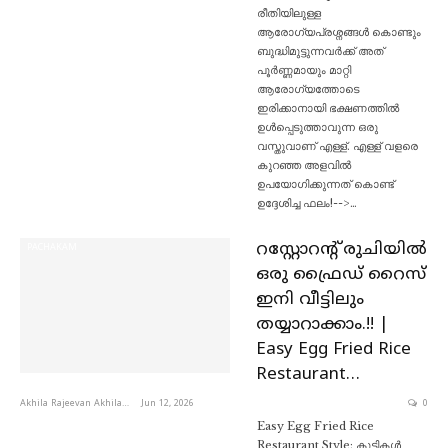
രീതിയിലുള്ള
ആരോഗ്യപ്രശ്നങ്ങൾ കൊണ്ടും
ബുദ്ധിമുട്ടുന്നവർക്ക് അത്
പൂർണ്ണമായും മാറ്റി
ആരോഗ്യത്തോടെ
ഇരിക്കാനായി ഭക്ഷണത്തിൽ
ഉൾപ്പെടുത്താവുന്ന ഒരു
വസ്തുവാണ് എള്ള്. എള്ള് വളരെ
കുറഞ്ഞ അളവിൽ
ഉപയോഗിക്കുന്നത് കൊണ്ട്
ഉദ്ദേശിച്ച ഫലം!-->…
റസ്റ്റോറന്റ് രുചിയിൽ
PACHAKAM
ഒരു ഫ്രൈഡ് റൈസ്
ഇനി വീട്ടിലും
തയ്യാറാക്കാം.!! |
Easy Egg Fried Rice
Restaurant…
Akhila Rajeevan Akhila Rajeevan
Jun 12, 2026
0
Easy Egg Fried Rice
Restaurant Style: കുട്ടികൾ