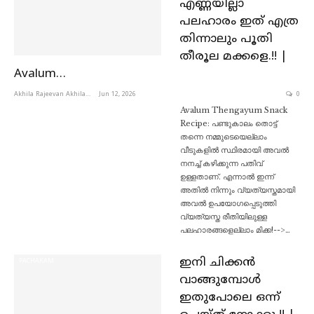
എണ്ണയില്ലാ
പലഹാരം ഇത് എത്ര
തിന്നാലും പൂതി
തീരൂല മക്കളെ.!! |
Avalum…
Akhila Rajeevan Akhila Rajeevan
Jun 12, 2026
0
Avalum Thengayum Snack
Recipe: പണ്ടുകാലം തൊട്ട്
തന്നെ നമ്മുടെയെല്ലാം
വീടുകളിൽ സ്ഥിരമായി അവൽ
നനച്ച് കഴിക്കുന്ന പതിവ്
ഉള്ളതാണ്. എന്നാൽ ഇന്ന്
അതിൽ നിന്നും വ്യത്യസ്തമായി
അവൽ ഉപയോഗപ്പെടുത്തി
വ്യത്യസ്ത രീതിയിലുള്ള
പലഹാരങ്ങളെല്ലാം മിക്ക!-->…
ഇനി ചിക്കൻ
PACHAKAM
വാങ്ങുമ്പോൾ
ഇതുപോലെ ഒന്ന്