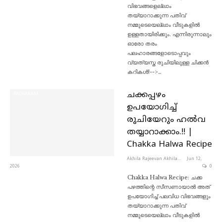
വിഭവങ്ങളെല്ലാം
തയ്യാറാക്കുന്ന പതിവ്
നമ്മുടെയെല്ലാം വീടുകളിൽ
ഉള്ളതായിരിക്കും. എന്നിരുന്നാലും
ഓരോ തരം
പലഹാരങ്ങളോടൊപ്പവും
വ്യത്യസ്ത രുചിയിലുള്ള ചിക്കൻ
കറികൾ!-->…
ചക്കപ്പഴം
PACHAKAM
ഉപയോഗിച്ച്
രുചിയേറും ഹൽവ
തയ്യാറാക്കാം.!! |
Chakka Halwa Recipe
Akhila Rajeevan Akhila Rajeevan
Jun 12,
2026
0
Chakka Halwa Recipe: ചക്ക
പഴത്തിന്റെ സീസണായാൽ അത്
ഉപയോഗിച്ച് പലവിധ വിഭവങ്ങളും
തയ്യാറാക്കുന്ന പതിവ്
നമ്മുടെയെല്ലാം വീടുകളിൽ