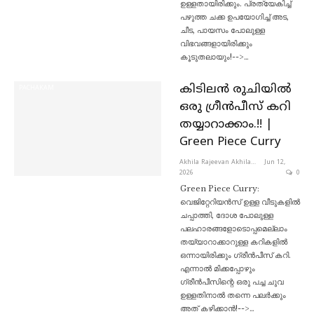
ഉള്ളതായിരിക്കും. പ്രത്യേകിച്ച്
പഴുത്ത ചക്ക ഉപയോഗിച്ച് അട,
ചീട, പായസം പോലുള്ള
വിഭവങ്ങളായിരിക്കും
കൂടുതലായും!-->…
കിടിലൻ രുചിയിൽ
PACHAKAM
ഒരു ഗ്രീൻപീസ് കറി
തയ്യാറാക്കാം.!! |
Green Piece Curry
Akhila Rajeevan Akhila Rajeevan
Jun 12,
2026
0
Green Piece Curry:
വെജിറ്റേറിയൻസ് ഉള്ള വീടുകളിൽ
ചപ്പാത്തി, ദോശ പോലുള്ള
പലഹാരങ്ങളോടൊപ്പമെല്ലാം
തയ്യാറാക്കാറുള്ള കറികളിൽ
ഒന്നായിരിക്കും ഗ്രീൻപീസ് കറി.
എന്നാൽ മിക്കപ്പോഴും
ഗ്രീൻപീസിന്റെ ഒരു പച്ച ചുവ
ഉള്ളതിനാൽ തന്നെ പലർക്കും
അത് കഴിക്കാൻ!-->…